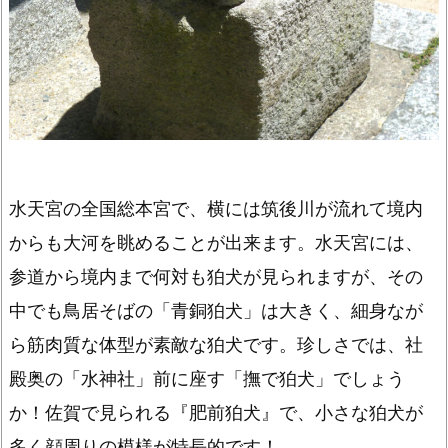
水天宮の全国総本宮で、横には筑後川が流れて境内
からも大河を眺めることが出来ます。水天宮には、
参道から境内まで何対も狛犬が見られますが、その
中でも鳥居そばの「青銅狛犬」は大きく、細身なが
ら筋肉質な体型が素敵な狛犬です。珍しさでは、社
殿奥の「水神社」前に座す「撫で狛犬」でしょう
か！佐賀で見られる『肥前狛犬』で、小さな狛犬が
多く顔周りの模様が特長的です！