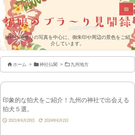


メニュ
神社仏閣巡りの写真を中心に、御朱印や周辺の景色をご紹

介しています。
サイド

前へ



ホーム
>
神社仏閣
>
九州地方

次へ

検索
印象的な狛犬をご紹介！九州の神社で出会える
狛犬５選。


2021年6月20日
2024年6月2日